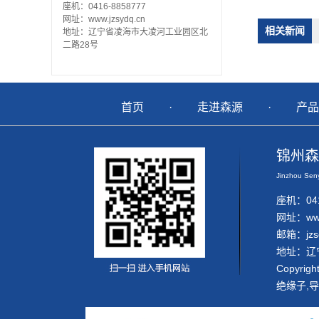
座机：0416-8858777
网址：www.jzsydq.cn
相关新闻
地址：辽宁省凌海市大凌河工业园区北
二路28号
首页
·
走进森源
·
产品
锦州森
Jinzhou Seny
座机：041
网址：
ww
邮箱：jzse
地址：辽
Copyrig
绝缘子
,
导