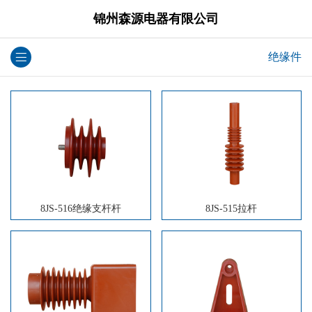
锦州森源电器有限公司
绝缘件
8JS-516绝缘支杆杆
8JS-515拉杆